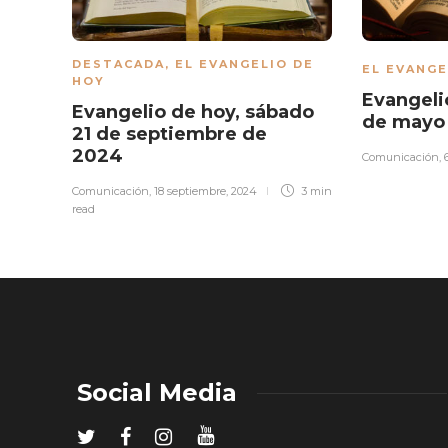
DESTACADA
,
EL EVANGELIO DE
EL EVANGE
HOY
Evangeli
Evangelio de hoy, sábado
de mayo
21 de septiembre de
2024
Comunicación
,
Comunicación
,
18 septiembre, 2024
3 min
read
Social Media