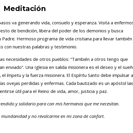
Meditación
 pasos va generando vida, consuelo y esperanza. Visita a enfermo
 gesto de bendición, libera del poder de los demonios y busca
Su Padre. Hermoso programa de vida cristiana para llevar también
o con nuestras palabras y testimonio.
e las necesidades de otros pueblos: “También a otros tengo que
an enviado”. Una Iglesia en salida misionera es el deseo y el sue
 el ímpetu y la fuerza misionera. El Espíritu Santo debe impulsar 
a las ovejas perdidas y enfermas. Cada bautizado es un apóstol lai
ntirse útil para el Reino de vida, amor, justicia y paz.
rendido y solidario para con mis hermanos que me necesitan.
la mundanidad y no revolcarme en mi zona de confort.