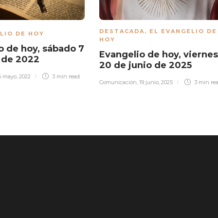
DESTACADA
,
EL EVANGELIO DE
LIO DE HOY
HOY
o de hoy, sábado 7
Evangelio de hoy, viernes
 de 2022
20 de junio de 2025
6 mayo, 2022
3 min
read
Comunicación
,
19 junio, 2025
3 min
re