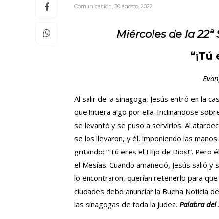
Comunicación
,
30 agosto, 2022
Miércoles
de la 22ª
“¡Tú 
Evan
Al salir de la sinagoga, Jesús entró en la c
que hiciera algo por ella. Inclinándose sobre
se levantó y se puso a servirlos. Al atard
se los llevaron, y él, imponiendo las mano
gritando: “¡Tú eres el Hijo de Dios!”. Pero 
el Mesías. Cuando amaneció, Jesús salió y s
lo encontraron, querían retenerlo para que n
ciudades debo anunciar la Buena Noticia de
las sinagogas de toda la Judea.
Palabra del 