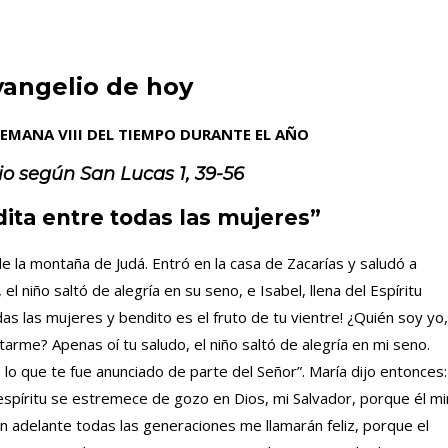
vangelio de hoy
SEMANA VIII DEL TIEMPO DURANTE EL AÑO
io según
San
Lucas 1, 39-56
ita entre todas las mujeres”
e la montaña de Judá. Entró en la casa de Zacarías y saludó a
el niño saltó de alegría en su seno, e Isabel, llena del Espíritu
as las mujeres y bendito es el fruto de tu vientre! ¿Quién soy yo,
arme? Apenas oí tu saludo, el niño saltó de alegría en mi seno.
á lo que te fue anunciado de parte del Señor”. María dijo entonces:
 espíritu se estremece de gozo en Dios, mi Salvador, porque él mi
 adelante todas las generaciones me llamarán feliz, porque el