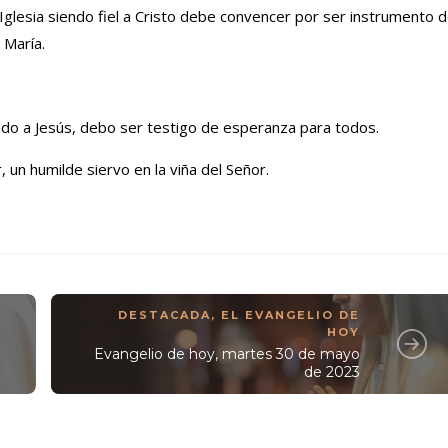
 Iglesia siendo fiel a Cristo debe convencer por ser instrumento 
 María.
ndo a Jesús, debo ser testigo de esperanza para todos.
 un humilde siervo en la viña del Señor.
DESTACADA
,
EL EVANGELIO DE
HOY
Evangelio de hoy, martes 30 de mayo
de 2023