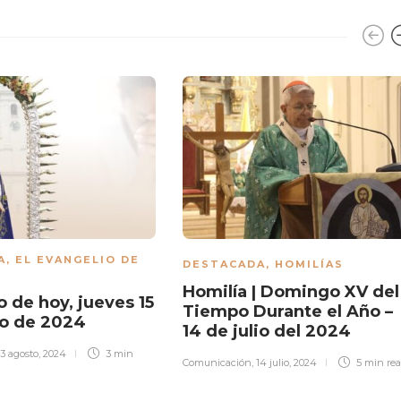
A
,
EL EVANGELIO DE
DESTACADA
,
HOMILÍAS
Homilía | Domingo XV del
 de hoy, jueves 15
Tiempo Durante el Año –
to de 2024
14 de julio del 2024
13 agosto, 2024
3 min
Comunicación
,
14 julio, 2024
5 min
re