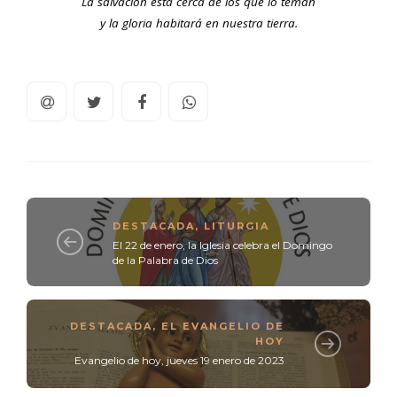
La salvación está cerca de los que lo teman
y la gloria habitará en nuestra tierra.
DESTACADA
,
LITURGIA
El 22 de enero, la Iglesia celebra el Domingo
de la Palabra de Dios
DESTACADA
,
EL EVANGELIO DE
HOY
Evangelio de hoy, jueves 19 enero de 2023