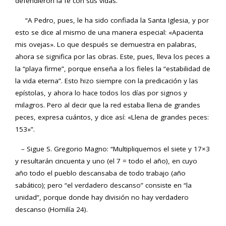
defendieron la fe con sus vidas.
“A Pedro, pues, le ha sido confiada la Santa Iglesia, y por
esto se dice al mismo de una manera especial: «Apacienta
mis ovejas». Lo que después se demuestra en palabras,
ahora se significa por las obras. Este, pues, lleva los peces a
la “playa firme”, porque enseña a los fieles la “estabilidad de
la vida eterna”. Esto hizo siempre con la predicación y las
epístolas, y ahora lo hace todos los días por signos y
milagros. Pero al decir que la red estaba llena de grandes
peces, expresa cuántos, y dice así: «Llena de grandes peces:
153»”.
– Sigue S. Gregorio Magno: “Multipliquemos el siete y 17×3
y resultarán cincuenta y uno (el 7 = todo el año), en cuyo
año todo el pueblo descansaba de todo trabajo (año
sabático); pero “el verdadero descanso” consiste en “la
unidad”, porque donde hay división no hay verdadero
descanso (Homilía 24).