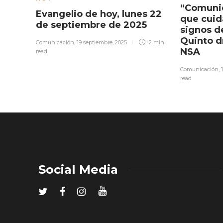
“Comunid
Evangelio de hoy, lunes 22
que cuid
de septiembre de 2025
signos d
Quinto d
Comunicación
,
19 septiembre, 2025
2 min
NSA
read
Comunicación
,
read
Social Media