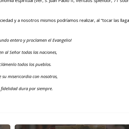
mía espiritual (ver, S. Juan Pablo II, Veritatis Splendor, 71 sob
ciedad y a nosotros mismos podríamos realizar, al “tocar las llag
undo entero y proclamen el Evangelio!
en al Señor todas las naciones,
clámenlo todos los pueblos.
e su misericordia con nosotros,
 fidelidad dura por siempre.