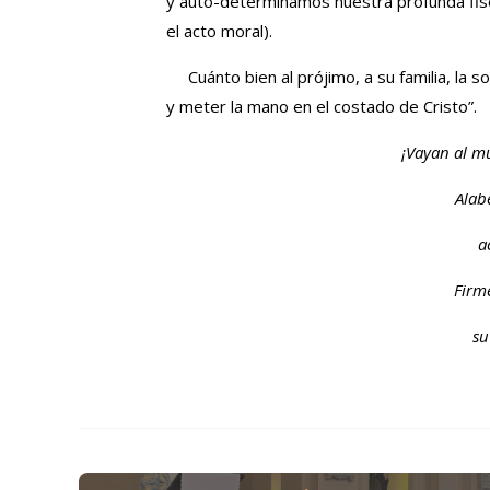
y auto-determinamos nuestra profunda fisono
el acto moral).
Cuánto bien al prójimo, a su familia, la so
y meter la mano en el costado de Cristo”.
¡Vayan al m
Alab
a
Firm
su