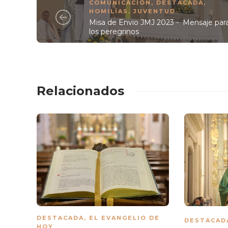
COMUNICACIÓN
,
DESTACADA
,
HOMILÍAS
,
JUVENTUD
Misa de Envio JMJ 2023 - Mensaje par
los peregrinos
Relacionados
DESTACADA
,
EL EVANGELIO DE
DESTACAD
HOY