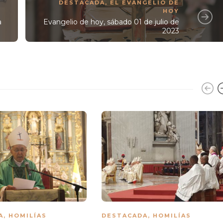
DESTACADA
,
EL EVANGELIO DE
HOY
a
Evangelio de hoy, sábado 01 de julio de
2023
A
,
HOMILÍAS
DESTACADA
,
HOMILÍAS