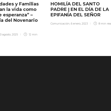
ades y Familias
HOMILÍA DEL SANTO
an la vida como
PADRE | EN EL DÍA DE LA
e esperanza” –
EPIFANÍA DEL SEÑOR
ía del Novenario
Comunicación
,
6 enero, 2023
8 min
re
10 agosto, 2025
12 min