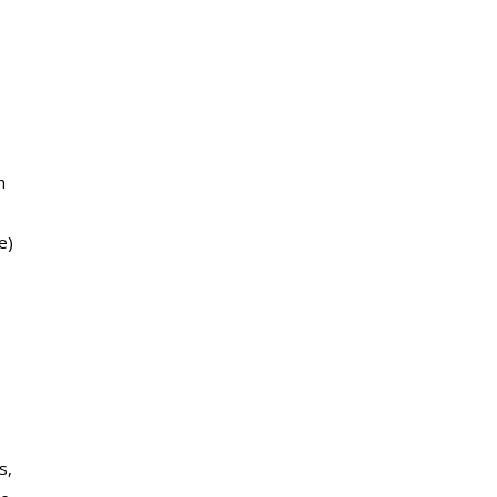
n
e)
s,