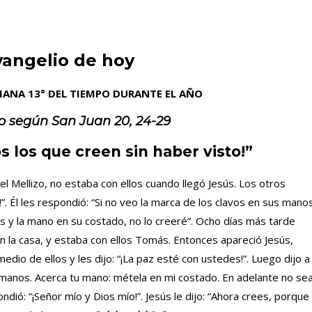
vangelio de hoy
MANA 13° DEL TIEMPO DURANTE EL AÑO
o según
San Juan 20, 24-29
 los que creen sin haber visto!”
 Mellizo, no estaba con ellos cuando llegó Jesús. Los otros
!”. Él les respondió: “Si no veo la marca de los clavos en sus mano
os y la mano en su costado, no lo creeré”. Ocho días más tarde
n la casa, y estaba con ellos Tomás. Entonces apareció Jesús,
dio de ellos y les dijo: “¡La paz esté con ustedes!”. Luego dijo a
 manos. Acerca tu mano: métela en mi costado. En adelante no se
dió: “¡Señor mío y Dios mío!”. Jesús le dijo: “Ahora crees, porque