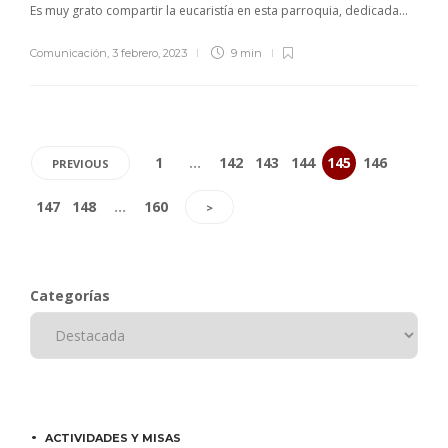
Es muy grato compartir la eucaristía en esta parroquia, dedicada...
Comunicación
,
3 febrero, 2023
9 min
1
…
142
143
144
145
146
PREVIOUS
147
148
…
160
>
Categorías
ACTIVIDADES Y MISAS