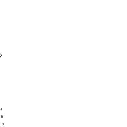
O
la
de
n a