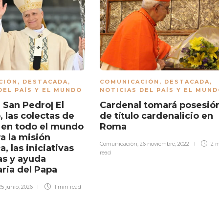
CIÓN
,
DESTACADA
,
COMUNICACIÓN
,
DESTACADA
,
DEL PAÍS Y EL MUNDO
NOTICIAS DEL PAÍS Y EL MUN
 San Pedro| El
Cardenal tomará posesió
 las colectas de
de título cardenalicio en
s en todo el mundo
Roma
a la misión
Comunicación
,
26 noviembre, 2022
2 
a, las iniciativas
read
as y ayuda
ria del Papa
25 junio, 2026
1 min
read