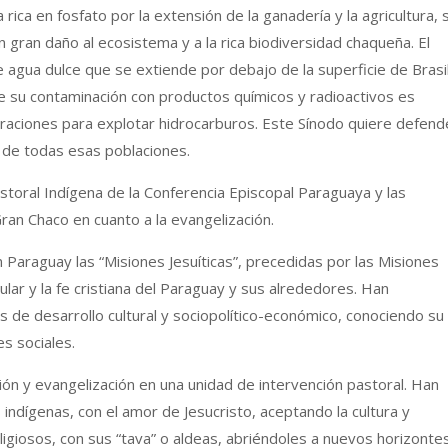
ica en fosfato por la extensión de la ganadería y la agricultura, s
 gran daño al ecosistema y a la rica biodiversidad chaqueña. El
e agua dulce que se extiende por debajo de la superficie de Brasil
e su contaminación con productos químicos y radioactivos es
raciones para explotar hidrocarburos. Este Sínodo quiere defend
a de todas esas poblaciones.
storal Indígena de la Conferencia Episcopal Paraguaya y las
ran Chaco en cuanto a la evangelización.
en Paraguay las “Misiones Jesuíticas”, precedidas por las Misiones
ular y la fe cristiana del Paraguay y sus alrededores. Han
de desarrollo cultural y sociopolítico-económico, conociendo su
es sociales.
ión y evangelización en una unidad de intervención pastoral. Han
os indígenas, con el amor de Jesucristo, aceptando la cultura y
eligiosos, con sus “tava” o aldeas, abriéndoles a nuevos horizonte