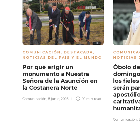
COMUNICACIÓN
,
DESTACADA
,
COMUNICA
NOTICIAS DEL PAÍS Y EL MUNDO
NOTICIAS 
Por qué erigir un
Óbolo de
monumento a Nuestra
domingo,
Señora de la Asunción en
los fiele
la Costanera Norte
serán par
apostólic
Comunicación
,
8 junio, 2026
10 min
read
caritativ
humanita
Comunicación
,